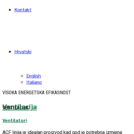
Kontakt
Hrvatski
English
Italiano
VISOKA ENERGETSKA EFIKASNOST
Ventilacija
VENTILACIJA
Ventilatori
ACF linija je idealan proizvod kad god je potrebna izmjena