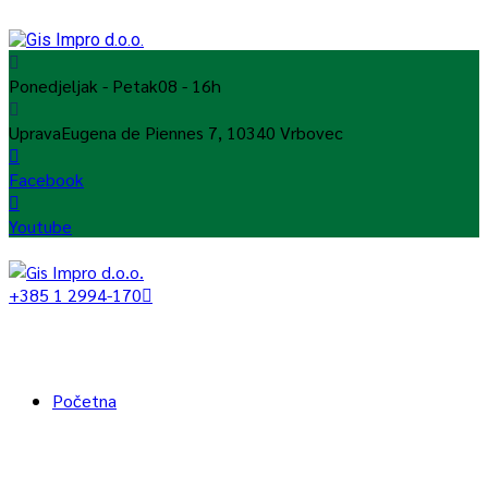
Ponedjeljak - Petak
08 - 16h
Uprava
Eugena de Piennes 7, 10340 Vrbovec
Facebook
Youtube
+385 1 2994-170
Početna