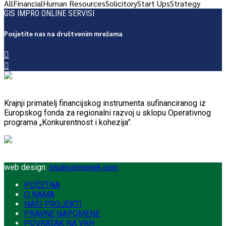
All
Financial
Human Resources
Solicitory
Start Ups
Strategy
GIS IMPRO ONLINE SERVISI
Posjetite nas na društvenim mrežama
Krajnji primatelj financijskog instrumenta sufinanciranog iz
Europskog fonda za regionalni razvoj u sklopu Operativnog
programa „Konkurentnost i kohezija”.
web design:
studiosimonek.com
POČETNA
O NAMA
NAŠI PROJEKTI
PRAVNE NAPOMENE
POVRATAK NA VRH