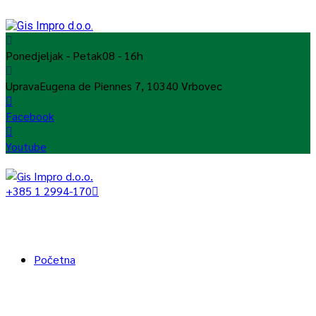
Ponedjeljak - Petak
08 - 16h
Uprava
Eugena de Piennes 7, 10340 Vrbovec
Facebook
Youtube
+385 1 2994-170
Početna