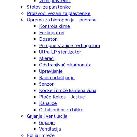
Vrtni plastenici
Stolovi za plastenike
Proizvodi vezani za plastenike
Oprema za hidroponiju – prihranu
Kontrola klime
Fertirigatori
Dozatori
Pumpne stanice fertirigatora
Ultra-LP sterilizator
Mjerači
Odstranjivač bikarbonata
Upravljanje
Radio odašiljanje
Senzori
Kocke i ploče kamena vuna
Ploče Kokos – Jastuci
Kanalice
Ostali pribor za biljke
Grijanje i ventilacija
Grijanje
Ventilacija
Folija i mreže