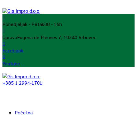
Ponedjeljak - Petak
08 - 16h
Uprava
Eugena de Piennes 7, 10340 Vrbovec
Facebook
Youtube
+385 1 2994-170
Početna