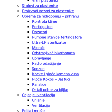
Vrtni plastenici
Stolovi za plastenike
Proizvodi vezani za plastenike
Oprema za hidroponiju – prihranu
Kontrola klime
Fertirigatori
Dozatori
Pumpne stanice fertirigatora
Ultra-LP sterilizator
Mjerači
Odstranjivač bikarbonata
Upravljanje
Radio odašiljanje
Senzori
Kocke i ploče kamena vuna
Ploče Kokos – Jastuci
Kanalice
Ostali pribor za biljke
Grijanje i ventilacija
Grijanje
Ventilacija
Folija i mreže