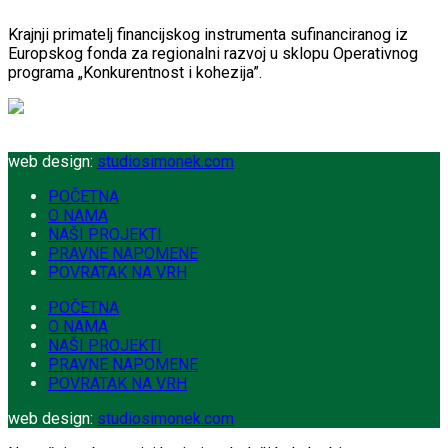
Krajnji primatelj financijskog instrumenta sufinanciranog iz
Europskog fonda za regionalni razvoj u sklopu Operativnog
programa „Konkurentnost i kohezija”.
web design:
studiosimonek.com
POČETNA
O NAMA
NAŠI PROJEKTI
PRAVNE NAPOMENE
POVRATAK NA VRH
POČETNA
O NAMA
NAŠI PROJEKTI
PRAVNE NAPOMENE
POVRATAK NA VRH
web design:
studiosimonek.com