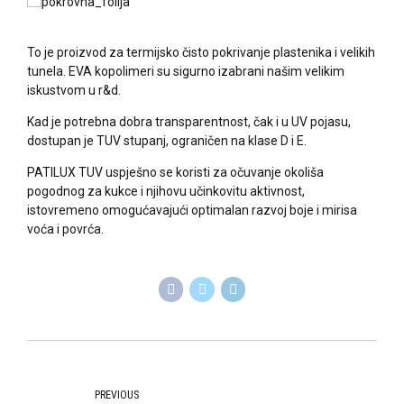
To je proizvod za termijsko čisto pokrivanje plastenika i velikih
tunela. EVA kopolimeri su sigurno izabrani našim velikim
iskustvom u r&d.
Kad je potrebna dobra transparentnost, čak i u UV pojasu,
dostupan je TUV stupanj, ograničen na klase D i E.
PATILUX TUV uspješno se koristi za očuvanje okoliša
pogodnog za kukce i njihovu učinkovitu aktivnost,
istovremeno omogućavajući optimalan razvoj boje i mirisa
voća i povrća.
PREVIOUS