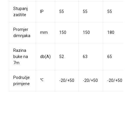
Stupanj
IP
55
55
55
zaštite
Promjer
mm
150
150
180
dimnjaka
Razina
buke na
db(A)
52
63
65
7m
Područje
℃
-20/+50
-20/+50
-20/+50
primjene