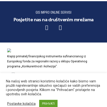
GIS IMPRO ONLINE SERVISI
Posjetite nas na društvenim mrežama
Krajnji primatelj financijskog instrumenta sufinanciranog iz
Europskog fonda za regionalni razvoj u sklopu Operativnog
programa „Konkurentnost i kohezija”.
Na našoj web stranici koristimo kolačiće kako bismo vam
pružili najrelevantnije iskustvo sjećajući se vaših preferencija
i ponovljenih posjeta. Klikom na "Prihvaćam" pristajete na
POČETNA
O NAMA
NAŠI PROJEKTI
PRAVNE NAPOMENE
upotrebu svih kolačića.
POVRATAK NA VRH
Postavke kolačića
PRIHVATI
web design:
studiosimonek.com