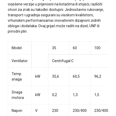
ovješene verzije u prijenosni na kotačima ili stojeći; različiti
otvori za zrak su također dostupni. Jednostavno rukovanje,
transport i ugradnja osigurani su visokom kvalitetom,
vrhunskim performansama i inovativnim dizajnom zidnih
obloga i dodataka. Ovaj grijač može raditi na dizel, UNP ili
prirodni plin.
Model
35
60
100
Ventilator
Centrifugal C
Temp.
kW
35,6
60,5
96,2
snaga
Snaga
kW
0,2
1,3
1,5
motora
Napon
V
230
230/400
230/400