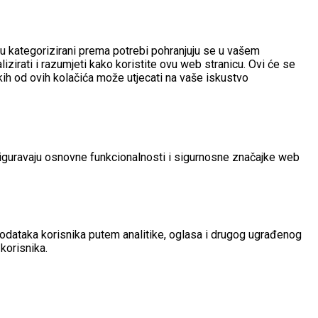
i su kategorizirani prema potrebi pohranjuju se u vašem
zirati i razumjeti kako koristite ovu web stranicu.
Ovi će se
ekih od ovih kolačića može utjecati na vaše iskustvo
osiguravaju osnovne funkcionalnosti i sigurnosne značajke web
podataka korisnika putem analitike, oglasa i drugog ugrađenog
korisnika.