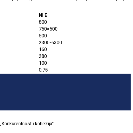
NI E
800
750×500
500
2300-6300
160
280
100
0,75
„Konkurentnost i kohezija”.