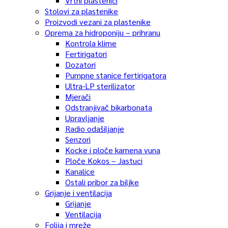
Vrtni plastenici
Stolovi za plastenike
Proizvodi vezani za plastenike
Oprema za hidroponiju – prihranu
Kontrola klime
Fertirigatori
Dozatori
Pumpne stanice fertirigatora
Ultra-LP sterilizator
Mjerači
Odstranjivač bikarbonata
Upravljanje
Radio odašiljanje
Senzori
Kocke i ploče kamena vuna
Ploče Kokos – Jastuci
Kanalice
Ostali pribor za biljke
Grijanje i ventilacija
Grijanje
Ventilacija
Folija i mreže