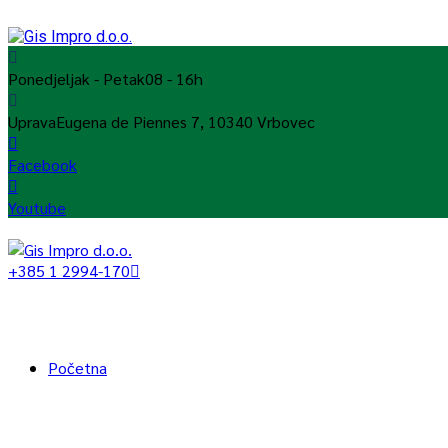
Ponedjeljak - Petak
08 - 16h
Uprava
Eugena de Piennes 7, 10340 Vrbovec
Facebook
Youtube
+385 1 2994-170
Početna