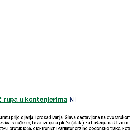
 rupa u kontenjerima
NI
tratu prije sijanja i presađivanja. Glava sastavljena na dvostruk
iva s ručkom; brza izmjena ploča (alata) za bušenje na kliznim vo
vu, protuploča, elektronični varijator brzine pogonske trake, kotači