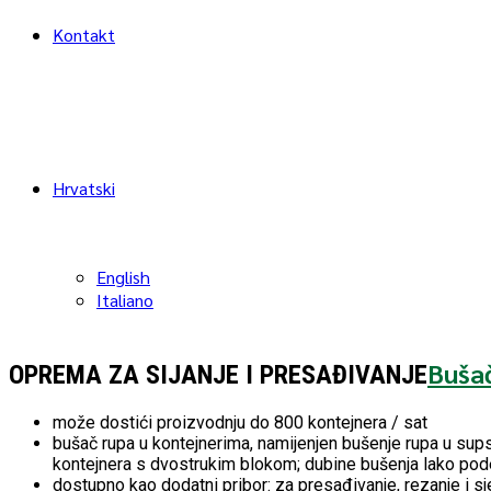
Kontakt
Hrvatski
English
Italiano
Bušač
OPREMA ZA SIJANJE I PRESAĐIVANJE
može dostići proizvodnju do 800 kontejnera / sat
bušač rupa u kontejnerima, namijenjen bušenje rupa u sups
kontejnera s dvostrukim blokom; dubine bušenja lako podes
dostupno kao dodatni pribor: za presađivanje, rezanje i sjet