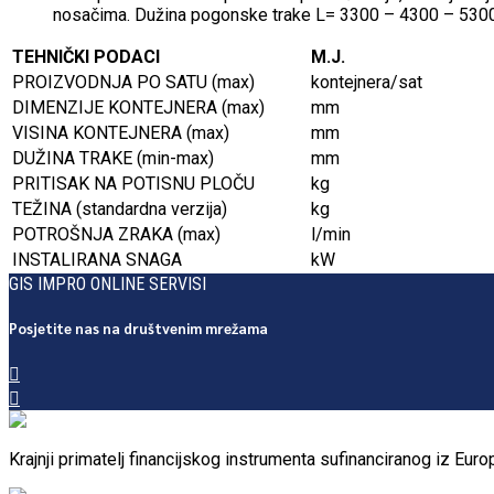
nosačima. Dužina pogonske trake L= 3300 – 4300 – 530
TEHNIČKI PODACI
M.J.
PROIZVODNJA PO SATU (max)
kontejnera/sat
DIMENZIJE KONTEJNERA (max)
mm
VISINA KONTEJNERA (max)
mm
DUŽINA TRAKE (min-max)
mm
PRITISAK NA POTISNU PLOČU
kg
TEŽINA (standardna verzija)
kg
POTROŠNJA ZRAKA (max)
l/min
INSTALIRANA SNAGA
kW
GIS IMPRO ONLINE SERVISI
Posjetite nas na društvenim mrežama
Krajnji primatelj financijskog instrumenta sufinanciranog iz Eu