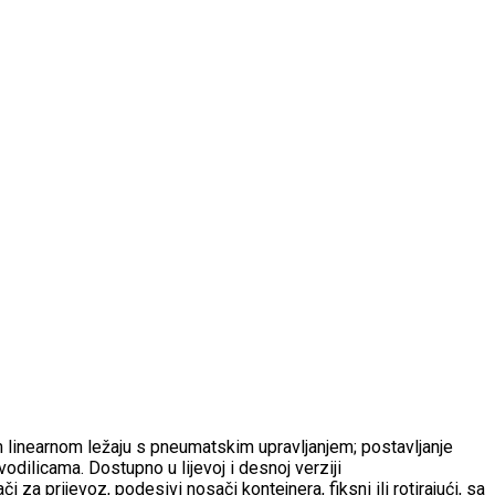
om linearnom ležaju s pneumatskim upravljanjem; postavljanje
dilicama. Dostupno u lijevoj i desnoj verziji
 za prijevoz, podesivi nosači kontejnera, fiksni ili rotirajući, sa