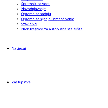
Spremnik za vodu
Navodnjavanje
Oprema za sadnju
Oprema za sijanje i presađivanje
Staklenici
Nadstrešnice za autobusna stajališta
Natječaji
Zastupstva