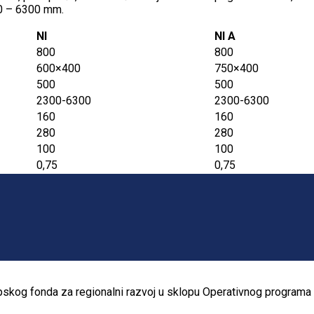
0 – 6300 mm.
NI
NI A
800
800
600×400
750×400
500
500
2300-6300
2300-6300
160
160
280
280
100
100
0,75
0,75
ropskog fonda za regionalni razvoj u sklopu Operativnog programa 