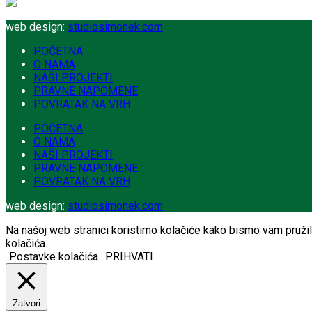
web design:
studiosimonek.com
POČETNA
O NAMA
NAŠI PROJEKTI
PRAVNE NAPOMENE
POVRATAK NA VRH
POČETNA
O NAMA
NAŠI PROJEKTI
PRAVNE NAPOMENE
POVRATAK NA VRH
web design:
studiosimonek.com
Na našoj web stranici koristimo kolačiće kako bismo vam pružili 
kolačića.
Postavke kolačića
PRIHVATI
Zatvori