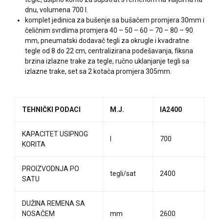
dnu, volumena 700 l.
komplet jedinica za bušenje sa bušačem promjera 30mm i
čeličnim svrdlima promjera 40 – 50 – 60 – 70 – 80 – 90
mm, pneumatski dodavač tegli za okrugle i kvadratne
tegle od 8 do 22 cm, centralizirana podešavanja, fiksna
brzina izlazne trake za tegle, ručno uklanjanje tegli sa
izlazne trake, set sa 2 kotača promjera 305mm.
TEHNIČKI PODACI
M.J.
IA2400
KAPACITET USIPNOG
l
700
KORITA
PROIZVODNJA PO
tegli/sat
2400
SATU
DUŽINA REMENA SA
NOSAČEM
mm
2600