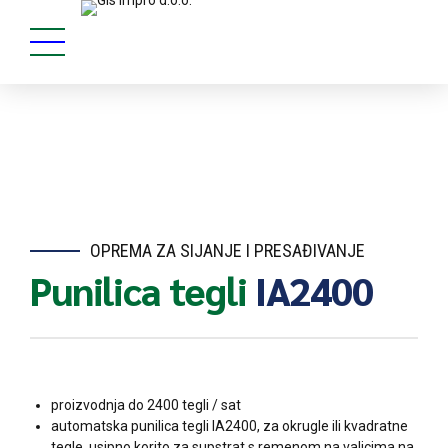
OPREMA ZA SIJANJE I PRESAĐIVANJE
Punilica tegli
IA2400
proizvodnja do 2400 tegli / sat
automatska punilica tegli IA2400, za okrugle ili kvadratne
tegle, usipno korito za supstrat s remenom na valjcima na