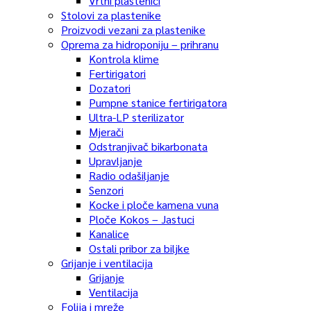
Vrtni plastenici
Stolovi za plastenike
Proizvodi vezani za plastenike
Oprema za hidroponiju – prihranu
Kontrola klime
Fertirigatori
Dozatori
Pumpne stanice fertirigatora
Ultra-LP sterilizator
Mjerači
Odstranjivač bikarbonata
Upravljanje
Radio odašiljanje
Senzori
Kocke i ploče kamena vuna
Ploče Kokos – Jastuci
Kanalice
Ostali pribor za biljke
Grijanje i ventilacija
Grijanje
Ventilacija
Folija i mreže