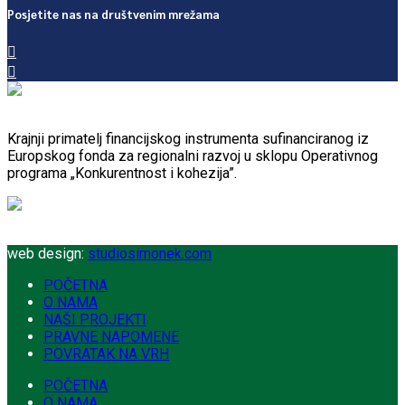
Posjetite nas na društvenim mrežama
Krajnji primatelj financijskog instrumenta sufinanciranog iz
Europskog fonda za regionalni razvoj u sklopu Operativnog
programa „Konkurentnost i kohezija”.
web design:
studiosimonek.com
POČETNA
O NAMA
NAŠI PROJEKTI
PRAVNE NAPOMENE
POVRATAK NA VRH
POČETNA
O NAMA