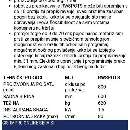
proizvodnja do 4000 tegli / sat
robot za prepikiravanje RW8POTS može biti opremljen s
do 10 prstiju za prepikiravanje, svaki prst ima zaseban
pogon bez kabla, kako bi se osiguralo što manje
održavanja i veća fleksibilnost sa svim vrstama
kontejnera na tržištu
promjer tegle od 9 do 20 cm; pojedinačno motorizirani
prsti za prepikiravanje s bežičnom tehnologijom;
mogućnost više različitih odredišnih programa;
mogućnost bočnog povlačenja kako bi se izbjeglo
oštećenje lišća; razmak između prstiju za prepikiravanje
min. 31 mm. Električno upravljanje i programiranje preko
8,4-inčniog zaslona u boji osjetljivog na dodir
TEHNIČKI PODACI
M.J.
RW8POTS
PROIZVODNJA PO SATU
ciklusa po
800
(max)
prstu/sat
RADNA ŠIRINA
mm
600
TEŽINA
kg
620
INSTALIRANA SNAGA
kW
1,5
POTROŠNJA ZRAKA (max)
l/min
80
GIS IMPRO ONLINE SERVISI