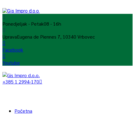
Ponedjeljak - Petak
08 - 16h
Uprava
Eugena de Piennes 7, 10340 Vrbovec
Facebook
Youtube
+385 1 2994-170
Početna