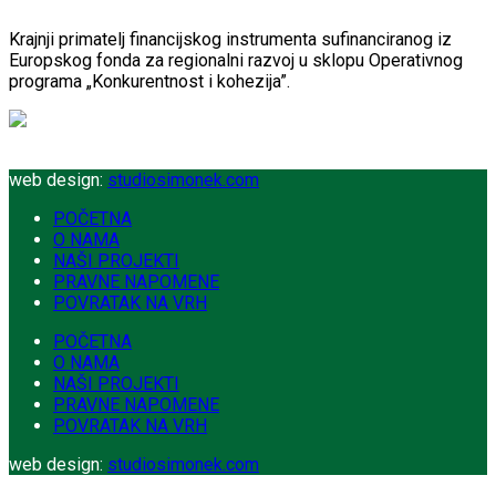
Krajnji primatelj financijskog instrumenta sufinanciranog iz
Europskog fonda za regionalni razvoj u sklopu Operativnog
programa „Konkurentnost i kohezija”.
web design:
studiosimonek.com
POČETNA
O NAMA
NAŠI PROJEKTI
PRAVNE NAPOMENE
POVRATAK NA VRH
POČETNA
O NAMA
NAŠI PROJEKTI
PRAVNE NAPOMENE
POVRATAK NA VRH
web design:
studiosimonek.com