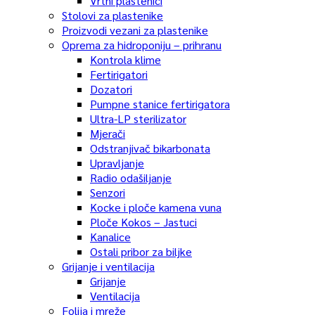
Vrtni plastenici
Stolovi za plastenike
Proizvodi vezani za plastenike
Oprema za hidroponiju – prihranu
Kontrola klime
Fertirigatori
Dozatori
Pumpne stanice fertirigatora
Ultra-LP sterilizator
Mjerači
Odstranjivač bikarbonata
Upravljanje
Radio odašiljanje
Senzori
Kocke i ploče kamena vuna
Ploče Kokos – Jastuci
Kanalice
Ostali pribor za biljke
Grijanje i ventilacija
Grijanje
Ventilacija
Folija i mreže