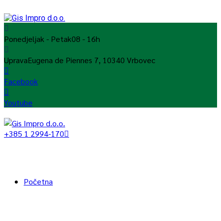
Ponedjeljak - Petak
08 - 16h
Uprava
Eugena de Piennes 7, 10340 Vrbovec
Facebook
Youtube
+385 1 2994-170
Početna