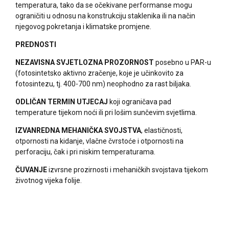
temperatura, tako da se očekivane performanse mogu
ograničiti u odnosu na konstrukciju staklenika ili na način
njegovog pokretanja i klimatske promjene.
PREDNOSTI
NEZAVISNA SVJETLOZNA PROZORNOST
posebno u PAR-u
(fotosintetsko aktivno zračenje, koje je učinkovito za
fotosintezu, tj. 400-700 nm) neophodno za rast biljaka.
ODLIČAN TERMIN UTJECAJ
koji ograničava pad
temperature tijekom noći ili pri lošim sunčevim svjetlima.
IZVANREDNA MEHANIČKA SVOJSTVA
, elastičnosti,
otpornosti na kidanje, vlačne čvrstoće i otpornosti na
perforaciju, čak i pri niskim temperaturama.
ČUVANJE
izvrsne prozirnosti i mehaničkih svojstava tijekom
životnog vijeka folije.