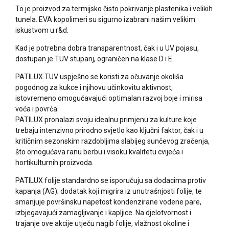
To je proizvod za termijsko čisto pokrivanje plastenika i velikih
tunela. EVA kopolimeri su sigurno izabrani našim velikim
iskustvom u r&d.
Kad je potrebna dobra transparentnost, čak i u UV pojasu,
dostupan je TUV stupanj, ograničen na klase D i E.
PATILUX TUV uspješno se koristi za očuvanje okoliša
pogodnog za kukce i njihovu učinkovitu aktivnost,
istovremeno omogućavajući optimalan razvoj boje i mirisa
voća i povrća.
PATILUX pronalazi svoju idealnu primjenu za kulture koje
trebaju intenzivno prirodno svjetlo kao ključni faktor, čak i u
kritičnim sezonskim razdobljima slabijeg sunčevog zračenja,
što omogućava ranu berbu i visoku kvalitetu cvijeća i
hortikulturnih proizvoda.
PATILUX folije standardno se isporučuju sa dodacima protiv
kapanja (AG); dodatak koji migrira iz unutrašnjosti folije, te
smanjuje površinsku napetost kondenzirane vodene pare,
izbjegavajući zamagljivanje i kapljice. Na djelotvornost i
trajanje ove akcije utječu nagib folije, vlažnost okoline i