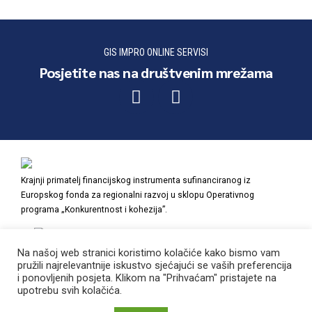
GIS IMPRO ONLINE SERVISI
Posjetite nas na društvenim mrežama
Krajnji primatelj financijskog instrumenta sufinanciranog iz
Europskog fonda za regionalni razvoj u sklopu Operativnog
programa „Konkurentnost i kohezija”.
Na našoj web stranici koristimo kolačiće kako bismo vam
pružili najrelevantnije iskustvo sjećajući se vaših preferencija
i ponovljenih posjeta. Klikom na "Prihvaćam" pristajete na
POČETNA
O NAMA
NAŠI PROJEKTI
PRAVNE NAPOMENE
upotrebu svih kolačića.
POVRATAK NA VRH