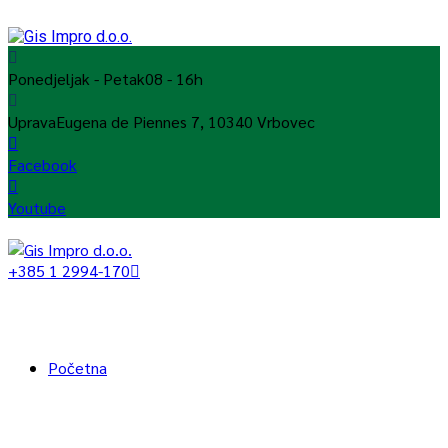
Ponedjeljak - Petak
08 - 16h
Uprava
Eugena de Piennes 7, 10340 Vrbovec
Facebook
Youtube
+385 1 2994-170
Početna