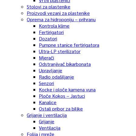
Vrtni plastenici
Stolovi za plastenike
Proizvodi vezani za plastenike
Oprema za hidroponiju – prihranu
Kontrola klime
Fertirigatori
Dozatori
Pumpne stanice fertirigatora
Ultra-LP sterilizator
Mjerači
Odstranjivač bikarbonata
Upravljanje
Radio odašiljanje
Senzori
Kocke i ploče kamena vuna
Ploče Kokos – Jastuci
Kanalice
Ostali pribor za biljke
Grijanje i ventilacija
Grijanje
Ventilacija
Folija i mreže